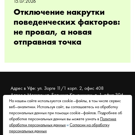
15.07.2026
Отключение накрутки
поведенческих факторов:
не провал, а новая
отправная точка
Адрес в Уфе: ул. Зорге 11/1 корп. 2, офис 408
Адрес в Москве: ул. Большие Каменщики, д. 1, офис 304
На нашем сайте используются cookie–файлы, в том числе сервис
веб–аналитики. Используя сайт, вы соглашаетесь на обработку
© 2007 - 2026 Муравейник. SEO-продвижение, реклама,
персональных данных при помощи cookie–файлов. Подробнее об
сайты. Находимся в Уфе, работаем со всем миром.
обработке персональных данных вы можете узнать в
Политике
обработки персональных данных
и
Согласии на обработку
Согласие на обработку персональных данных
персональных данных