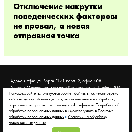
Отключение накрутки
поведенческих факторов:
не провал, а новая
отправная точка
Адрес в Уфе: ул. Зорге 11/1 корп. 2, офис 408
Адрес в Москве: ул. Большие Каменщики, д. 1, офис 304
На нашем сайте используются cookie–файлы, в том числе сервис
веб–аналитики. Используя сайт, вы соглашаетесь на обработку
© 2007 - 2026 Муравейник. SEO-продвижение, реклама,
персональных данных при помощи cookie–файлов. Подробнее об
сайты. Находимся в Уфе, работаем со всем миром.
обработке персональных данных вы можете узнать в
Политике
обработки персональных данных
и
Согласии на обработку
Согласие на обработку персональных данных
персональных данных
Политика обработки персональных данных