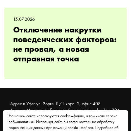
15.07.2026
Отключение накрутки
поведенческих факторов:
не провал, а новая
отправная точка
Адрес в Уфе: ул. Зорге 11/1 корп. 2, офис 408
Адрес в Москве: ул. Большие Каменщики, д. 1, офис 304
На нашем сайте используются cookie–файлы, в том числе сервис
веб–аналитики. Используя сайт, вы соглашаетесь на обработку
© 2007 - 2026 Муравейник. SEO-продвижение, реклама,
персональных данных при помощи cookie–файлов. Подробнее об