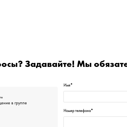
росы? Задавайте! Мы обязате
Имя
*
те
ение в группе
Номер телефона
*