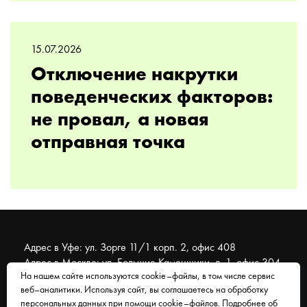
15.07.2026
Отключение накрутки
поведенческих факторов:
не провал, а новая
отправная точка
Адрес в Уфе: ул. Зорге 11/1 корп. 2, офис 408
Адрес в Москве: ул. Большие Каменщики, д. 1, офис 304
На нашем сайте используются cookie–файлы, в том числе сервис
веб–аналитики. Используя сайт, вы соглашаетесь на обработку
© 2007 - 2026 Муравейник. SEO-продвижение, реклама,
персональных данных при помощи cookie–файлов. Подробнее об