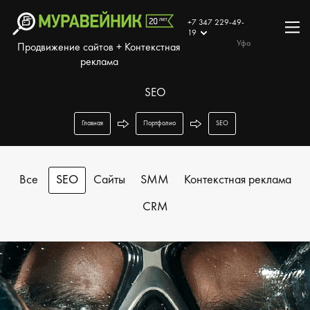
+7 347 229-49-
19
Уфа
Продвижение сайтов + Контекстная
реклама
SEO
Главная
Портфолио
SEO
Все
SEO
Сайты
SMM
Контекстная реклама
CRM