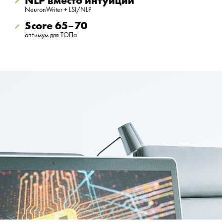
NLP вместо интуиции
NeuronWriter + LSI/NLP
Score 65–70
оптимум для ТОПа