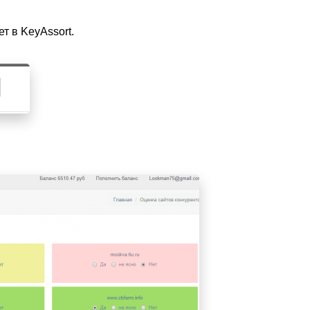
т в KeyAssort.