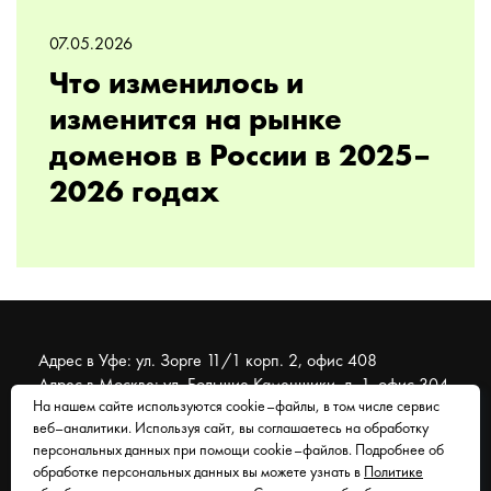
07.05.2026
Что изменилось и
изменится на рынке
доменов в России в 2025–
2026 годах
Адрес в Уфе: ул. Зорге 11/1 корп. 2, офис 408
Адрес в Москве: ул. Большие Каменщики, д. 1, офис 304
На нашем сайте используются cookie–файлы, в том числе сервис
веб–аналитики. Используя сайт, вы соглашаетесь на обработку
© 2007 - 2026 Муравейник. SEO-продвижение, реклама,
персональных данных при помощи cookie–файлов. Подробнее об
сайты. Находимся в Уфе, работаем со всем миром.
обработке персональных данных вы можете узнать в
Политике