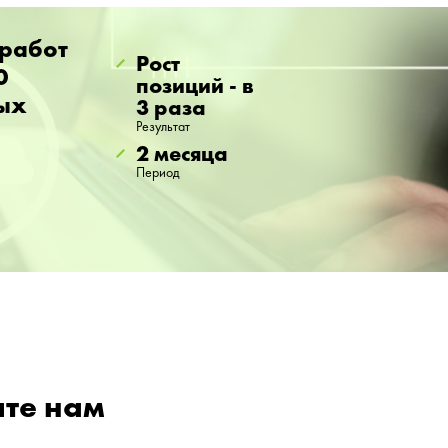
 работ
Рост
0
позиций - в
ых
3 раза
Результат
2 месяца
Период
ите нам