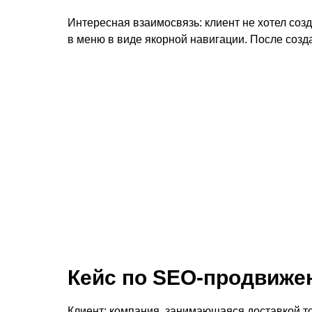
Интересная взаимосвязь: клиент не хотел соз
в меню в виде якорной навигации. После соз
Кейс по SEO-продвижен
Клиент: компания, занимающаяся доставкой т