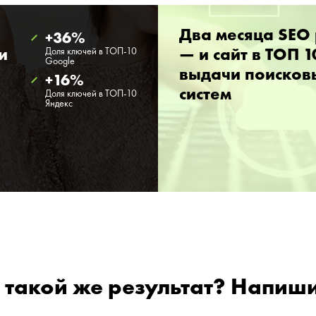
Два месяца SEO
+36%
Доля ключей в ТОП-10
и
— и сайт в ТОП 1
Google
выдачи поисков
+16%
систем
Доля ключей в ТОП-10
Яндекс
 такой же результат? Напиш