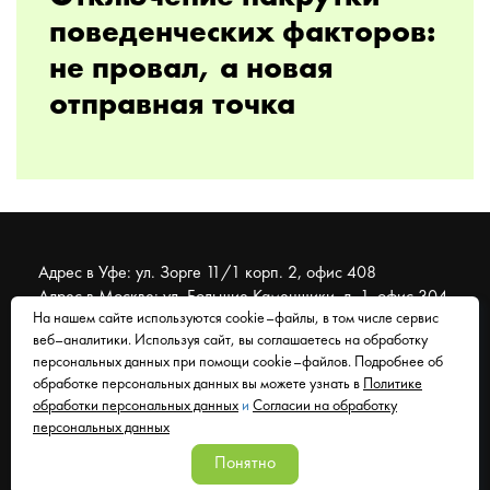
поведенческих факторов:
не провал, а новая
отправная точка
Адрес в Уфе: ул. Зорге 11/1 корп. 2, офис 408
Адрес в Москве: ул. Большие Каменщики, д. 1, офис 304
На нашем сайте используются cookie–файлы, в том числе сервис
веб–аналитики. Используя сайт, вы соглашаетесь на обработку
© 2007 - 2026 Муравейник. SEO-продвижение, реклама,
персональных данных при помощи cookie–файлов. Подробнее об
сайты. Находимся в Уфе, работаем со всем миром.
обработке персональных данных вы можете узнать в
Политике
обработки персональных данных
и
Согласии на обработку
Согласие на обработку персональных данных
персональных данных
Политика обработки персональных данных
Понятно