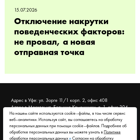
15.07.2026
Отключение накрутки
поведенческих факторов:
не провал, а новая
отправная точка
Адрес в Уфе: ул. Зорге 11/1 корп. 2, офис 408
Адрес в Москве: ул. Большие Каменщики, д. 1, офис 304
На нашем сайте используются cookie–файлы, в том числе сервис
веб–аналитики. Используя сайт, вы соглашаетесь на обработку
© 2007 - 2026 Муравейник. SEO-продвижение, реклама,
персональных данных при помощи cookie–файлов. Подробнее об
сайты. Находимся в Уфе, работаем со всем миром.
обработке персональных данных вы можете узнать в
Политике
обработки персональных данных
и
Согласии на обработку