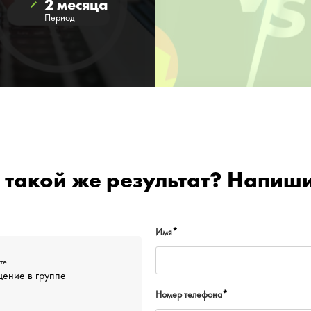
2 месяца
Период
 такой же результат? Напиш
Имя
*
те
ение в группе
Номер телефона
*