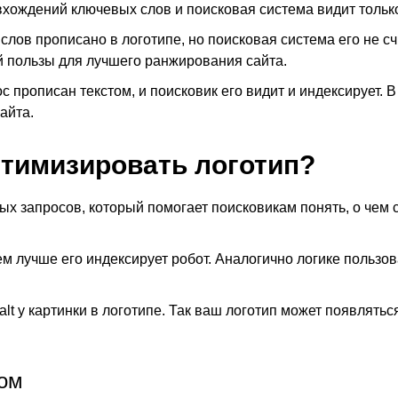
 вхождений ключевых слов и поисковая система видит только
лов прописано в логотипе, но поисковая система его не счи
ой пользы для лучшего ранжирования сайта.
с прописан текстом, и поисковик его видит и индексирует. В
айта.
птимизировать логотип?
ых запросов, который помогает поисковикам понять, о чем 
тем лучше его индексирует робот. Аналогично логике пользо
lt у картинки в логотипе. Так ваш логoтип может появлятьс
том