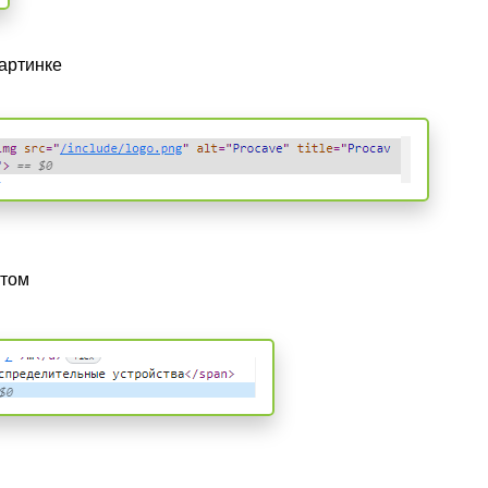
картинке
стом