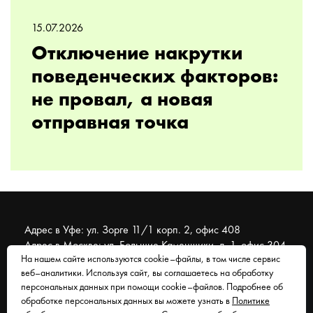
15.07.2026
Отключение накрутки
поведенческих факторов:
не провал, а новая
отправная точка
Адрес в Уфе: ул. Зорге 11/1 корп. 2, офис 408
Адрес в Москве: ул. Большие Каменщики, д. 1, офис 304
На нашем сайте используются cookie–файлы, в том числе сервис
веб–аналитики. Используя сайт, вы соглашаетесь на обработку
© 2007 - 2026 Муравейник. SEO-продвижение, реклама,
персональных данных при помощи cookie–файлов. Подробнее об
сайты. Находимся в Уфе, работаем со всем миром.
обработке персональных данных вы можете узнать в
Политике