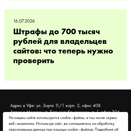
16.07.2026
Штрафы до 700 тысяч
рублей для владельцев
сайтов: что теперь нужно
проверить
Адрес в Уфе: ул. Зорге 11/1 корп. 2, офис 408
Адрес в Москве: ул. Большие Каменщики, д. 1, офис 304
На нашем сайте используются cookie–файлы, в том числе сервис
веб–аналитики. Используя сайт, вы соглашаетесь на обработку
© 2007 - 2026 Муравейник. SEO-продвижение, реклама,
персональных данных при помощи cookie–файлов. Подробнее об