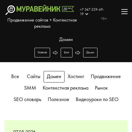
+7 347 229-49-
19
Уфа
Продвижение сайтов + Контекстная
реклама
Домен
Главная
Блог
Домен
Все
Сайты
Домен
Хостинг
Продвижение
SMM
Контекстная реклама
Рынок
SEO словарь
Полезное
Видеоуроки по SEO