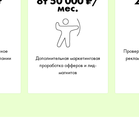
₽
от 50 000 ₽/
мес.
чное
Провер
пании
Дополнительная маркетинговая
рекла
проработка офферов и лид-
магнитов