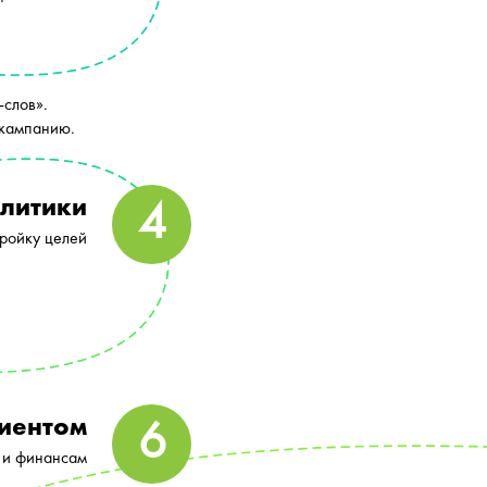
-слов».
 кампанию.
литики
тройку целей
лиентом
 и финансам