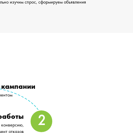
ельно изучим спрос, сформируем объявления
 кампании
иентом
работы
м конверсию,
цент отказов