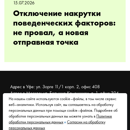
15.07.2026
Отключение накрутки
поведенческих факторов:
не провал, а новая
отправная точка
Адрес в Уфе: ул. Зорге 11/1 корп. 2, офис 408
Адрес в Москве: ул. Большие Каменщики, д. 1, офис 304
На нашем сайте используются cookie–файлы, в том числе сервис
веб–аналитики. Используя сайт, вы соглашаетесь на обработку
© 2007 - 2026 Муравейник. SEO-продвижение, реклама,
персональных данных при помощи cookie–файлов. Подробнее об
сайты. Находимся в Уфе, работаем со всем миром.
обработке персональных данных вы можете узнать в
Политике
обработки персональных данных
и
Согласии на обработку
Согласие на обработку персональных данных
персональных данных