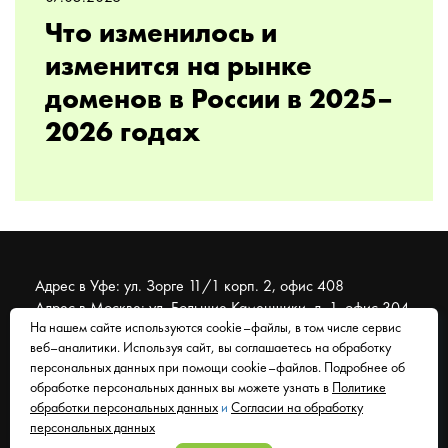
Что изменилось и
изменится на рынке
доменов в России в 2025–
2026 годах
Адрес в Уфе: ул. Зорге 11/1 корп. 2, офис 408
Адрес в Москве: ул. Большие Каменщики, д. 1, офис 304
На нашем сайте используются cookie–файлы, в том числе сервис
веб–аналитики. Используя сайт, вы соглашаетесь на обработку
© 2007 - 2026 Муравейник. SEO-продвижение, реклама,
персональных данных при помощи cookie–файлов. Подробнее об
сайты. Находимся в Уфе, работаем со всем миром.
обработке персональных данных вы можете узнать в
Политике
обработки персональных данных
и
Согласии на обработку
Согласие на обработку персональных данных
персональных данных
Политика обработки персональных данных