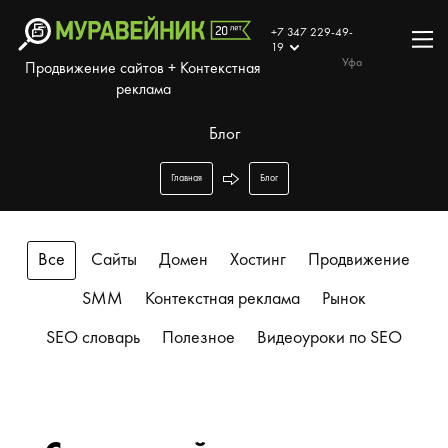
+7 347 229-49-
19
Уфа
Продвижение сайтов + Контекстная
реклама
Блог
Главная
Блог
Все
Сайты
Домен
Хостинг
Продвижение
SMM
Контекстная реклама
Рынок
SEO словарь
Полезное
Видеоуроки по SEO